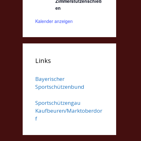
Zimmerstutzenschieß
en
Kalender anzeigen
Links
Bayerischer
Sportschützenbund
Sportschützengau
Kaufbeuren/Marktoberdor
f